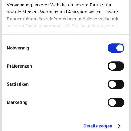
Verwendung unserer Website an unsere Partner für
soziale Medien, Werbung und Analysen weiter. Unsere
Partner führen diese Informationen möglicherweise mit
weiteren Daten zusammen, die Sie ihnen bereitgestellt
haben oder die sie im Rahmen Ihrer Nutzung der Dienste
gesammelt haben. Sie geben Einwilligung zu unseren
Einwilligungsauswahl
Cookies, wenn Sie unsere Webseite weiterhin nutzen.
Notwendig
WIR ÜBER UNS
GESCHICHTE
VORSTAND
Präferenzen
FIRMENFINDER
MITGLIEDSANTRAG
Seite wählen
Statistiken
Firmenfinder
Marketing
Unsere Mitglieder
Details zeigen
HGV Mitglieder